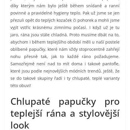
díky kterým nám bylo ještě během snídaně a ranní
povinné a pravidelné hygieny teplo. Pak už jsme se jen
přezuli opět do teplých kozaček či pohorek a mohli jsme
vyjít vstříc krásnému zimnímu počasí. I když už je tu
jaro, rána jsou stále chladná. Proto musíme dbát na to,
abychom i během teplejšího období měli u naší postele
oblíbené papučky, které nám vždy stoprocentně zahřejí
nohu přesně tak, jak to každé ráno požadujeme.
Samozřejmě není nad to mít doma i takové pantofle,
které jsou podle nejnovějších módních trendů. Ještě, že
se do takové skupiny řadí i ty chlupaté, teplé varianty
této obuvi!
Chlupaté papučky pro
teplejší rána a stylovější
look