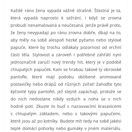
Každé ráno žena vypadá vážně strašně. Šťastná je ta,
která vypadá naprosto k sežrání, i když se zrovna
probudí nenamalovaná a neučesaná. Jenže právě proto,
že ženy nevypadají po ránu zrovna dobře, dbají na to,
aby měly na sobě alespoň hezké pyžamo nebo stylové
papuče, které by trochu odlákaly pozornost od vrchní
části těla. Stylovost a zároveň i potřebné zahřátí nyní
jednoznačně zaručí nový trendy hit, který je v podobě
chlupatých papuček. Kam se hrabou takové ty obrovské
pantofle, které mají podobu oblíbené animované
postavičky nebo drápů od různých zvířat! Zahoďte tyto
kýčovité typy pantofel, jež stejně zapáchají, protože se
do nich nedostane nikdy vzduch a noha se v nich
hodně potí. Zkuste to buď s nazouvacími krasavicemi
s chlupatým základem, nebo s takovými papučemi,
které jsou až po kotníky. Budete mít tedy na sobě jakési
teplé domácí pohorky nebo gumáky v jiném materiálu.