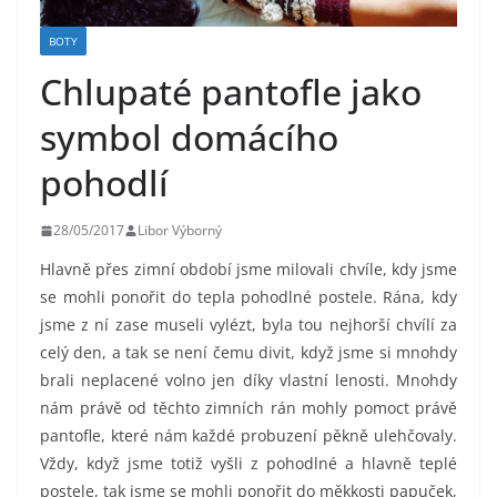
BOTY
Chlupaté pantofle jako
symbol domácího
pohodlí
28/05/2017
Libor Výborný
Hlavně přes zimní období jsme milovali chvíle, kdy jsme
se mohli ponořit do tepla pohodlné postele. Rána, kdy
jsme z ní zase museli vylézt, byla tou nejhorší chvílí za
celý den, a tak se není čemu divit, když jsme si mnohdy
brali neplacené volno jen díky vlastní lenosti. Mnohdy
nám právě od těchto zimních rán mohly pomoct právě
pantofle, které nám každé probuzení pěkně ulehčovaly.
Vždy, když jsme totiž vyšli z pohodlné a hlavně teplé
postele, tak jsme se mohli ponořit do měkkosti papuček,