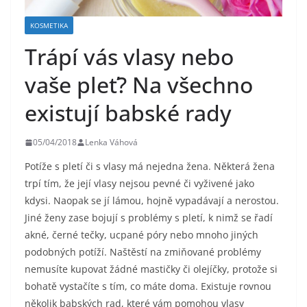
KOSMETIKA
Trápí vás vlasy nebo
vaše pleť? Na všechno
existují babské rady
05/04/2018
Lenka Váhová
Potíže s pletí či s vlasy má nejedna žena. Některá žena
trpí tím, že její vlasy nejsou pevné či vyživené jako
kdysi. Naopak se jí lámou, hojně vypadávají a nerostou.
Jiné ženy zase bojují s problémy s pletí, k nimž se řadí
akné, černé tečky, ucpané póry nebo mnoho jiných
podobných potíží. Naštěstí na zmiňované problémy
nemusíte kupovat žádné mastičky či olejíčky, protože si
bohatě vystačíte s tím, co máte doma. Existuje rovnou
několik babských rad, které vám pomohou vlasy