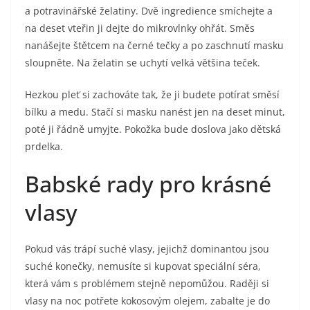
a potravinářské želatiny. Dvě ingredience smíchejte a
na deset vteřin ji dejte do mikrovlnky ohřát. Směs
nanášejte štětcem na černé tečky a po zaschnutí masku
sloupněte. Na želatin se uchytí velká většina teček.
Hezkou pleť si zachováte tak, že ji budete potírat směsí
bílku a medu. Stačí si masku nanést jen na deset minut,
poté ji řádně umyjte. Pokožka bude doslova jako dětská
prdelka.
Babské rady pro krásné
vlasy
Pokud vás trápí suché vlasy, jejichž dominantou jsou
suché konečky, nemusíte si kupovat speciální séra,
která vám s problémem stejně nepomůžou. Raději si
vlasy na noc potřete kokosovým olejem, zabalte je do