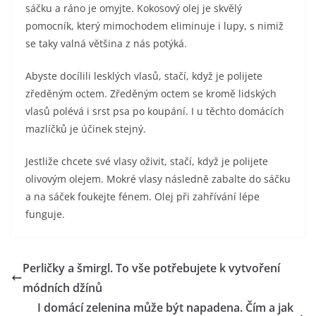
sáčku a ráno je omyjte. Kokosový olej je skvělý
pomocník, který mimochodem eliminuje i lupy, s nimiž
se taky valná většina z nás potýká.
Abyste docílili lesklých vlasů, stačí, když je polijete
zředěným octem. Zředěným octem se kromě lidských
vlasů polévá i srst psa po koupání. I u těchto domácích
mazlíčků je účinek stejný.
Jestliže chcete své vlasy oživit, stačí, když je polijete
olivovým olejem. Mokré vlasy následně zabalte do sáčku
a na sáček foukejte fénem. Olej při zahřívání lépe
funguje.
Perličky a šmirgl. To vše potřebujete k vytvoření
módních džínů
I domácí zelenina může být napadena. Čím a jak